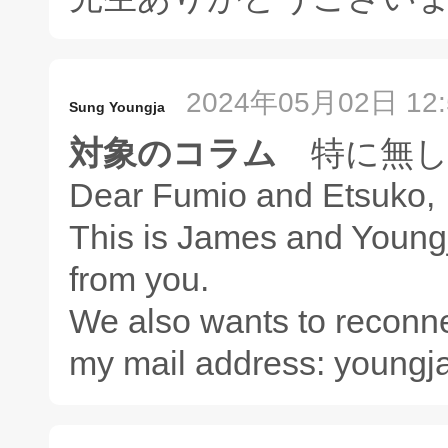
2024年05月02日 12:
Sung Youngja
対象のコラム
特に無
Dear Fumio and Etsuko,
This is James and Youngj
from you.
We also wants to reconne
my mail address: youn