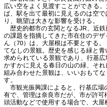
広い空をよく見渡すことができる。
ば、駅を出て最初に見えるのは空で
り、眺望は大きな影響を受ける。
歴史的都市の玄関となるJR、近鉄
の課題を指摘してきた市在住のデザ
ん（70）は、大屋根は不要とする
てなしの景観。歴史を感じる緑と青
求められている景観であり、行基広
かすかに見える春日の山の緑、それ
組み合わせた景観は、いいおもてな
す。
市観光振興課によると、行基広場
有で、管理は奈良市だが、市が許可
頭活動などで使用する場合で、大屋