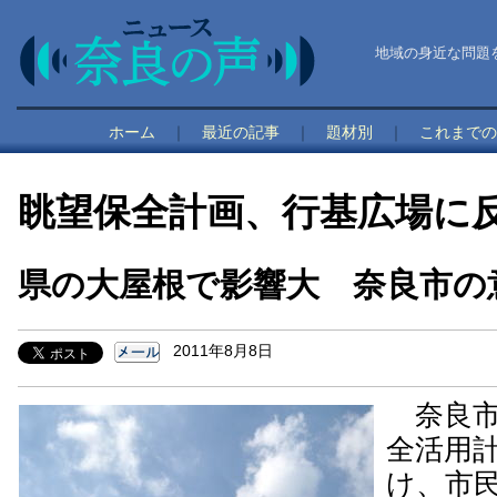
地域の身近な問題
ホーム
｜
最近の記事
｜
題材別
｜
これまでの
眺望保全計画、行基広場に
県の大屋根で影響大 奈良市の
2011年8月8日
奈良市
全活用
け、市