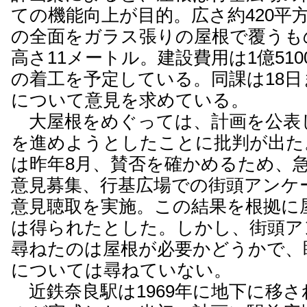
ての機能向上が目的。広さ約420平
の全面をガラス張りの屋根で覆うも
高さ11メートル。建設費用は1億51
の着工を予定している。同課は18
について意見を求めている。
大屋根をめぐっては、計画を公表
を進めようとしたことに批判が出た
は昨年8月、賛否を確かめるため、
意見募集、行基広場での街頭アンケ
意見聴取を実施。この結果を根拠に
は得られたとした。しかし、街頭ア
尋ねたのは屋根が必要かどうかで、
については尋ねていない。
近鉄奈良駅は1969年に地下に移さ