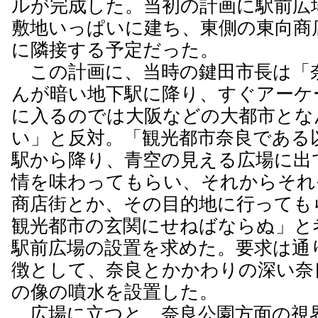
ルが完成した。当初の計画に駅前広
敷地いっぱいに建ち、東側の東向商
に隣接する予定だった。
この計画に、当時の鍵田市長は「
んが暗い地下駅に降り、すぐアーケ
に入るのでは大阪などの大都市とな
い」と反対。「観光都市奈良である
駅から降り、青空の見える広場に出
情を味わってもらい、それからそれ
商店街とか、その目的地に行っても
観光都市の玄関にせねばならぬ」と
駅前広場の設置を求めた。要求は通
徴として、奈良とかかわりの深い奈
の像の噴水を設置した。
広場に立つと、奈良公園方面の視