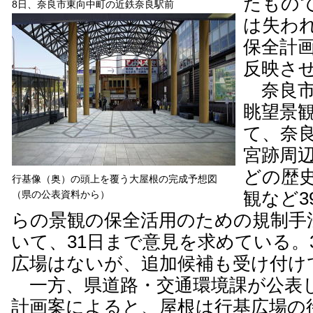
たもの
8日、奈良市東向中町の近鉄奈良駅前
は失わ
保全計
反映さ
奈良市
眺望景
て、奈
宮跡周
どの歴
行基像（奥）の頭上を覆う大屋根の完成予想図
（県の公表資料から）
観など3
らの景観の保全活用のための規制手
いて、31日まで意見を求めている。
広場はないが、追加候補も受け付け
一方、県道路・交通環境課が公表
計画案によると、屋根は行基広場の