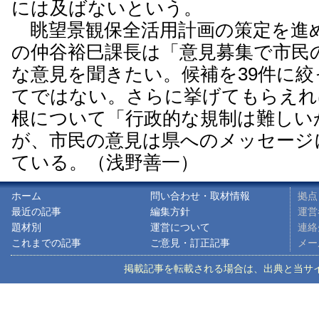
には及ばないという。
眺望景観保全活用計画の策定を進
の仲谷裕巳課長は「意見募集で市民
な意見を聞きたい。候補を39件に
てではない。さらに挙げてもらえれ
根について「行政的な規制は難しい
が、市民の意見は県へのメッセージ
ている。（浅野善一）
ホーム
問い合わせ・取材情報
拠点
最近の記事
編集方針
運営
題材別
運営について
連絡先
これまでの記事
ご意見・訂正記事
メ
掲載記事を転載される場合は、出典と当サイトのアドレ