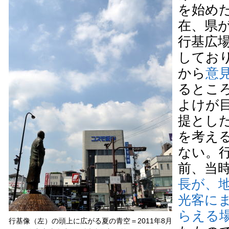
を始め
在、県
行基広
してお
から
意
るとこ
よけが
提とし
を考え
ない。行
前、当
長が、
光客に
らえる
行基像（左）の頭上に広がる夏の青空＝2011年8月