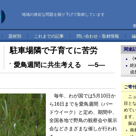
地域の身近な問題を掘り下げて取材しています
｜
題材別
｜
これまでの記事
｜
問い合わせ・取材情報
｜
編
駐車場隣で子育てに苦労
関連
〈
愛鳥週間に共生考える ―5―
絶
成
ご寄
毎年、わが国では5月10日か
ニュ
目と
ら16日までを愛鳥週間（バー
めて
ドウイーク）と定め、期間中、
ます
全国各地で野鳥の観察会や展示
振込
会などさまざまな催しが行われ
南