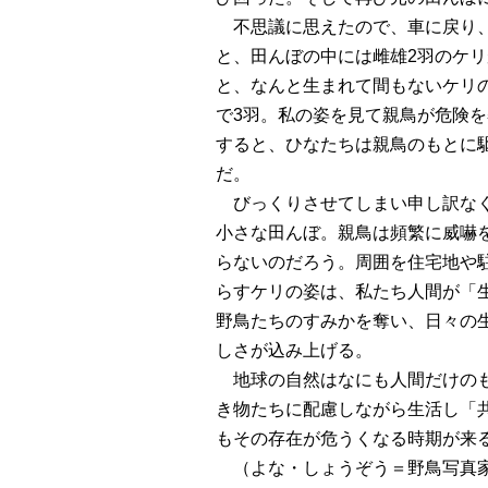
不思議に思えたので、車に戻り、
と、田んぼの中には雌雄2羽のケ
と、なんと生まれて間もないケリ
で3羽。私の姿を見て親鳥が危険
すると、ひなたちは親鳥のもとに
だ。
びっくりさせてしまい申し訳なく
小さな田んぼ。親鳥は頻繁に威嚇
らないのだろう。周囲を住宅地や
らすケリの姿は、私たち人間が「
野鳥たちのすみかを奪い、日々の
しさが込み上げる。
地球の自然はなにも人間だけのも
き物たちに配慮しながら生活し「
もその存在が危うくなる時期が来
（よな・しょうぞう＝野鳥写真家