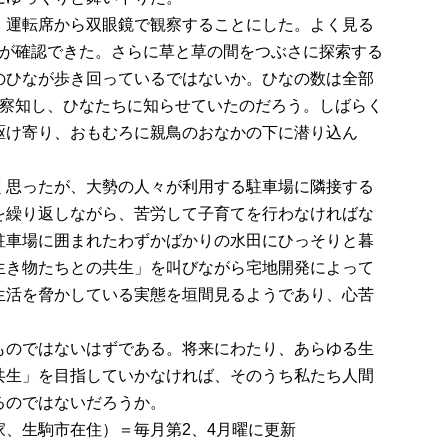
運転席から双眼鏡で観察することにした。よく見る
リが確認できた。さらに草と草の間をつぶさに探索する
のひなが歩き回っているではないか。ひなの数は全部
を察知し、ひなたちに知らせていたのだろう。しばらく
駆け寄り、おもむろに親鳥のおなかの下に潜り込ん
思ったが、大勢の人々が利用する駐車場に隣接する
を繰り返しながら、苦労して子育てを行わなければな
駐車場に囲まれたわずかばかりの水田にひっそりと暮
生き物たちとの共生」を叫びながら宅地開発によって
生活を脅かしている実態を垣間見るようであり、心苦
のではないはずである。将来にわたり、あらゆる生
共生」を目指していかなければ、そのうち私たち人間
るのではないだろうか。
、生駒市在住）＝毎月第2、4月曜に更新