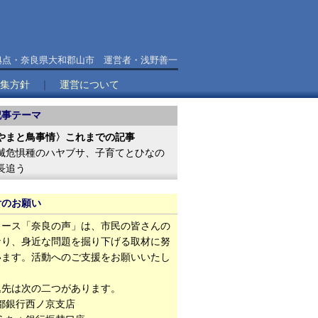
拠点・奈良県大和郡山市 運営者・浅野善一
集方針
｜
運営について
記事テーマ
やまと鳥事情〉これまでの記事
滅危惧種のハヤブサ、子育てとひなの
長追う
付のお願い
ース「奈良の声」は、市民の皆さんの
なり、身近な問題を掘り下げる取材に努
います。活動へのご支援をお願いいたし
。
先は次の二つがあります。
都銀行西ノ京支店