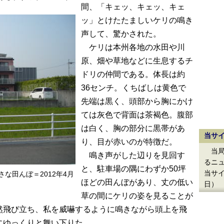
間、「キェッ、キェッ、キェ
ッ」とけたたましいケリの鳴き
声して、驚かされた。
ケリは本州各地の水田や川
原、畑や草地などに生息するチ
ドリの仲間である。体長は約
36センチ。くちばしは黄色で
先端は黒く、頭部から胸にかけ
ては灰色で背面は茶褐色。腹部
は白く、胸の部分に黒帯があ
当サ
り、目が赤いのが特徴だ。
当局
鳴き声がした辺りを見回す
るニ
と、駐車場の隅にわずか50坪
当サイ
な田んぼ＝2012年4月
ほどの田んぼがあり、丈の低い
日）
草の間にケリの姿を見ることが
然飛び立ち、私を威嚇するように鳴きながら頭上を飛
にゆっくりと舞い下りた。