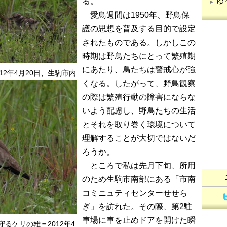
る。
ゆ
愛鳥週間は1950年、野鳥保
護の思想を普及する目的で設定
されたものである。しかしこの
時期は野鳥たちにとって繁殖期
にあたり、鳥たちは警戒心が強
12年4月20日、生駒市内
くなる。したがって、野鳥観察
の際は繁殖行動の障害にならな
いよう配慮し、野鳥たちの生活
とそれを取り巻く環境について
理解することが大切ではないだ
ろうか。
ところで私は先月下旬、所用
のため生駒市南部にある「市南
コミニュティセンターせせら
ぎ」を訪れた。その際、第2駐
車場に車を止めドアを開けた瞬
るケリの雄＝2012年4