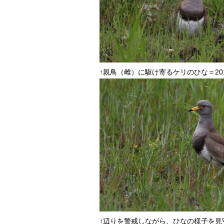
↑親鳥（雌）に駆け寄るケリのひな＝20
↑辺りを警戒しながら、ひなの様子を見守