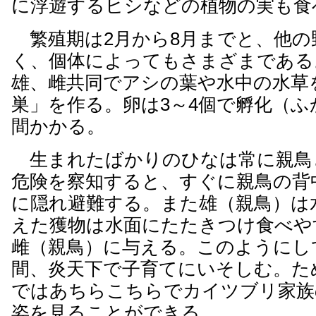
に浮遊するヒシなどの植物の実も食
繁殖期は2月から8月までと、他の
く、個体によってもさまざまである
雄、雌共同でアシの葉や水中の水草
巣」を作る。卵は3～4個で孵化（ふ
間かかる。
生まれたばかりのひなは常に親鳥
危険を察知すると、すぐに親鳥の背
に隠れ避難する。また雄（親鳥）は
えた獲物は水面にたたきつけ食べや
雌（親鳥）に与える。このようにし
間、炎天下で子育てにいそしむ。た
ではあちらこちらでカイツブリ家族
姿を見ることができる。