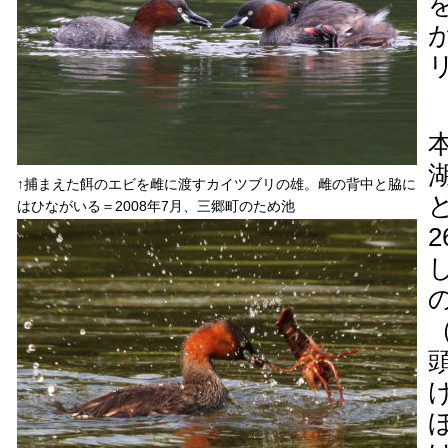
↑捕まえた餌のエビを雌に渡すカイツブリの雄。雌の背中と脇に
はひながいる＝2008年7月、三郷町のため池