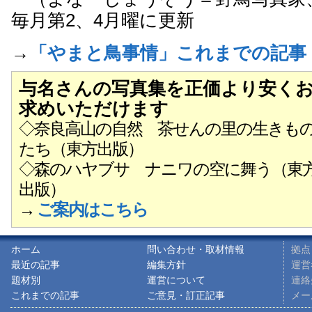
毎月第2、4月曜に更新
→
「やまと鳥事情」これまでの記事
与名さんの写真集を正価より安く
求めいただけます
◇奈良高山の自然 茶せんの里の生きも
たち（東方出版）
◇森のハヤブサ ナニワの空に舞う（東
出版）
→
ご案内はこちら
ホーム
問い合わせ・取材情報
拠点
最近の記事
編集方針
運営
題材別
運営について
連絡先
これまでの記事
ご意見・訂正記事
メ