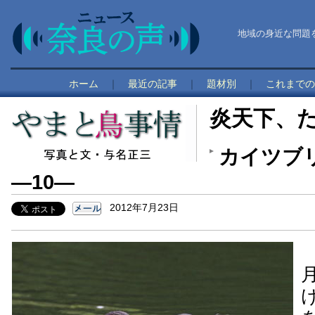
地域の身近な問題
ホーム
｜
最近の記事
｜
題材別
｜
これまでの
炎天下、
カイツブ
―10―
2012年7月23日