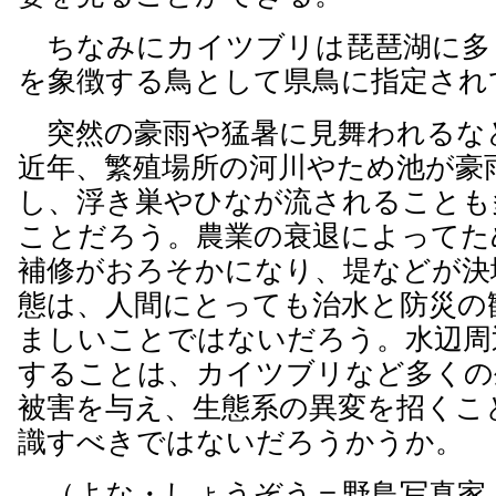
ちなみにカイツブリは琵琶湖に多
を象徴する鳥として県鳥に指定され
突然の豪雨や猛暑に見舞われるな
近年、繁殖場所の河川やため池が豪
し、浮き巣やひなが流されることも
ことだろう。農業の衰退によってた
補修がおろそかになり、堤などが決
態は、人間にとっても治水と防災の
ましいことではないだろう。水辺周
することは、カイツブリなど多くの
被害を与え、生態系の異変を招くこ
識すべきではないだろうかうか。
（よな・しょうぞう＝野鳥写真家