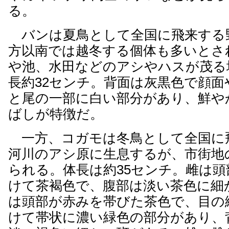
る。
バンは夏鳥として全国に飛来する
方以南では越冬する個体も多いとさ
や池、水田などのアシやハスが茂る
長約32センチ。背面は灰黒色で顔面
と尾の一部に白い部分があり、鮮や
ばしが特徴だ。
一方、コガモは冬鳥として全国に
河川のアシ原に生息するが、市街地
られる。体長は約35センチ。雌は
けて茶褐色で、腹部は淡い茶色に細
は頭部が赤みを帯びた茶色で、目の
けて帯状に濃い緑色の部分があり、