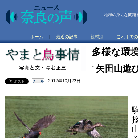
地域の身近な問題
ホーム
｜
最近の記事
｜
題材別
｜
これまでの
多様な環
矢田山遊び
2012年10月22日