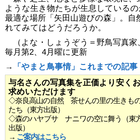
ような生き物たちが生息しているの
最適な場所「矢田山遊びの森」。自
れてみてはどうだろうか。
（よな・しょうぞう＝野鳥写真家
毎月第2、4月曜に更新
→
「やまと鳥事情」これまでの記事
与名さんの写真集を正価より安く
求めいただけます
◇奈良高山の自然 茶せんの里の生きも
たち（東方出版）
◇森のハヤブサ ナニワの空に舞う（東
出版）
→
ご案内はこちら