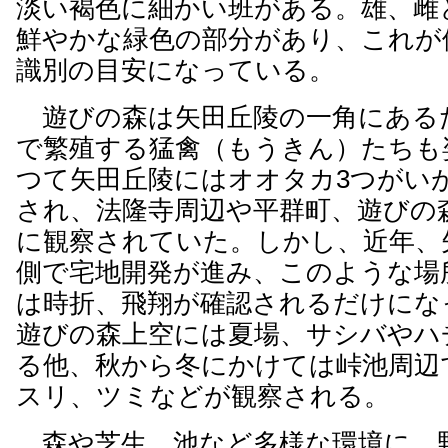
淡い褐色に細かい班がある。雄、雌
鮮やかな緑色の部分があり、これが
識別の目安になっている。
遊びの森は矢田丘陵の一角にある
で繁殖する猛禽（もうきん）たちも
つて矢田丘陵にはオオタカ3つがい
され、法隆寺周辺や平群町、遊びの
に観察されていた。しかし、近年、
側で宅地開発が進み、このような場
は時折、飛翔が確認されるだけにな
遊びの森上空には夏場、サシバやハ
る他、秋から冬にかけては峠池周辺
スリ、ツミなどが観察される。
森や芝生、池など多様な環境に、