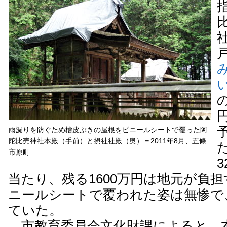
雨漏りを防ぐため檜皮ぶきの屋根をビニールシートで覆った阿
陀比売神社本殿（手前）と摂社社殿（奥）＝2011年8月、五條
市原町
当たり、残る1600万円は地元が負
ニールシートで覆われた姿は無惨で
ていた。
市教育委員会文化財課によると、