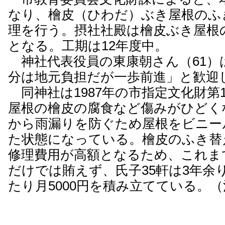
なり、檜皮（ひわだ）ぶき屋根のふ
理を行う。摂社社殿は檜皮ぶき屋根
となる。工期は12年度中。
神社代表役員の東康朝さん（61）
分は地元負担だが一歩前進」と歓迎
同神社は1987年の市指定文化財第
屋根の檜皮の腐食など傷みがひどく
から雨漏りを防ぐため屋根をビニー
た状態になっている。檜皮のふき替
修理費用が高額となるため、これま
だけでは賄えず、氏子35軒は3年余
たり月5000円を積み立てている。