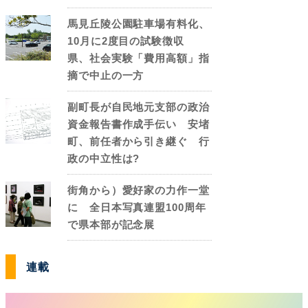
馬見丘陵公園駐車場有料化、
10月に2度目の試験徴収
県、社会実験「費用高額」指
摘で中止の一方
副町長が自民地元支部の政治
資金報告書作成手伝い 安堵
町、前任者から引き継ぐ 行
政の中立性は?
街角から）愛好家の力作一堂
に 全日本写真連盟100周年
で県本部が記念展
連載