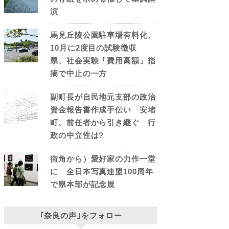
演
馬見丘陵公園駐車場有料化、
10月に2度目の試験徴収
県、社会実験「費用高額」指
摘で中止の一方
副町長が自民地元支部の政治
資金報告書作成手伝い 安堵
町、前任者から引き継ぐ 行
政の中立性は?
街角から）愛好家の力作一堂
に 全日本写真連盟100周年
で県本部が記念展
｢奈良の声｣をフォロー