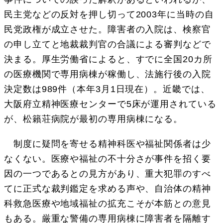
民主党などの反対を押し切って2003年に当時の自
民党政権が成立させた。障害者の入院は、検察官
の申し立てと地裁裁判官の合議による審判などで
決まる。厚生労働省によると、すでに全国20カ所
の医療機関で専用病棟が稼働し、法施行後の入院
決定数は989件（本年3月1日現在）。近畿では、
大阪府立精神医療センターで5床が運用されている
が、松籟荘病院が最初の専用病棟になる。
制度に疑問を寄せる精神科医や福祉関係者は少
なくない。医療や福祉の不十分さが事件を招く要
因の一つであるとの見方があり、重大犯罪のすべ
てに正式な裁判鑑定を求める声や、自治体の精神
科救急医療や地域福祉の拡充こそが本筋との意見
もある。厳重な警備の専用病棟に障害者を隔離す