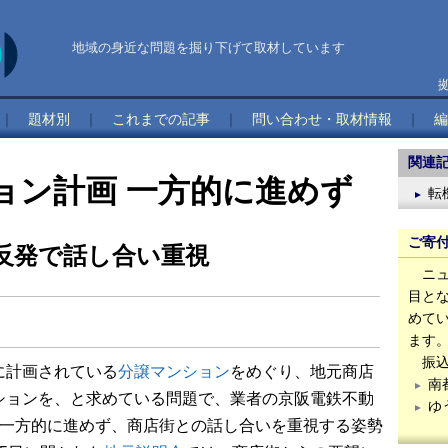
地域の身近な問題を掘り下げて取材しています
｜
題材別
｜
これまでの記事
｜
問い合わせ・取材情報
｜
編
関連
ョン計画 一方的に進めず
転
ご寄
反発で話し合い重視
ニュ
目と
めて
ます
振込
に計画されている
分譲マンション
をめぐり、地元商店
南
ションを、と求めている問題で、業者の京阪電鉄不動
ゆ
を一方的に進めず、商店街との話し合いを重視する姿勢