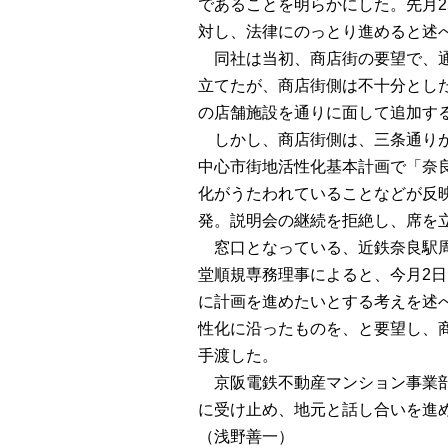
であることを明らかにした。先月2
対し、法律にのっとり進めると述
同社は当初、商店街の要望で、通
立てたが、商店街側は不十分とし
の店舗施設を通りに面して追加す
しかし、商店街側は、三条通りが
中心市街地活性化基本計画で「奈
化がうたわれていることなどが反
発。説明会の継続を拒絶し、席を
窓口となっている、近鉄奈良駅周
堂順規専務理事によると、今月2
に計画を進めたいとする考えを述
性化に沿ったものを、と要望し、
手渡した。
京阪電鉄不動産マンション事業部
に受け止め、地元と話し合いを進
（浅野善一）