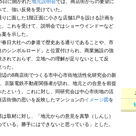
5日に開かれた
地元説明会
では、商店街からの要望に
べて、強い反発を受けていた。
りに面した1階正面に小さな店舗1戸を設ける計画を
た。これを受けて、説明会ではショーウインドーなど
る案を示した。
春日大社への参道で歴史ある通りであることや、市
良のシンボルロード」と位置付けられ、商業施設の強
映されておらず、立地への理解が足りないとして反
立った。
辺の8商店街でつくる市中心市街地活性化研究会の新
日、京阪電鉄不動産関係者が訪れ、地元との合意を前提
べたという。これに対し、同研究会は中心市街地の活
商店街側の思いを反映したマンションの
イメージ図
を
は取材に対し、「地元からの意見を真摯（しんし）
めている。勝手にはできないと思っている」とした。