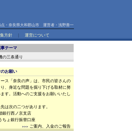
拠点・奈良県大和郡山市 運営者・浅野善一
集方針
｜
運営について
記事テーマ
機の三条通り
付のお願い
ース「奈良の声」は、市民の皆さんの
なり、身近な問題を掘り下げる取材に努
います。活動へのご支援をお願いいたし
。
先は次の二つがあります。
都銀行西ノ京支店
うちょ銀行振替口座
ご案内、入金のご報告