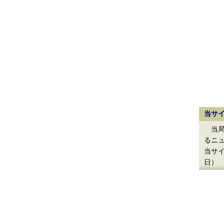
当サ
当局
るニ
当サイ
日）