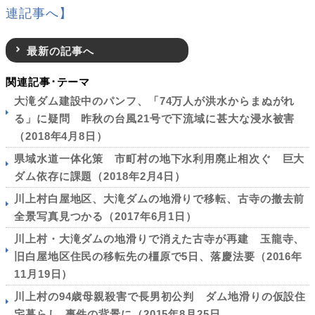
連記事へ】
最新の記事へ
関連記事･テーマ
大滝ダム建設中のパンフ、「74万人が洪水からまぬがれ
る」に疑問 昨秋の台風21号で下流域に甚大な浸水被害
（2018年4月8日）
県域水道一体化策 市町村の地下水利用廃止相次ぐ 巨大
ダム依存に課題（2018年2月4日）
川上村白屋地区、大滝ダムの地滑りで移転、古寺の撤去前
全景写真見つかる（2017年6月1日）
川上村・大滝ダムの地滑りで消えた古寺が再建 玉龍寺、
旧白屋地区住民の移転先の橿原で5日、落慶法要（2016年
11月19日）
川上村の94歳母親殺害で長男初公判 ダム地滑りの仮設住
宅暮らし､事件の背景に（2015年8月25日