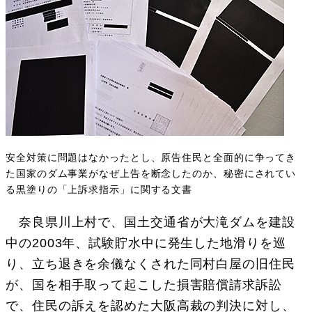
安全対策に問題はなかったとし、原告住民と全面的に争ってき
た国家のダム事業がなぜ上告を断念したのか、秘密にされてい
る黒塗りの「上訴求指示」に関する文書
奈良県川上村で、国土交通省が大滝ダムを建設
中の2003年、試験貯水中に発生した地滑りを巡
り、立ち退きを余儀なくされた同村白屋の旧住民
が、国を相手取って起こした損害賠償請求訴訟
で、住民の訴えを認めた大阪高裁の判決に対し、