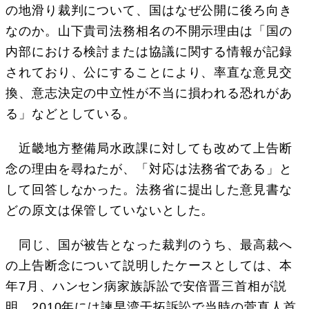
の地滑り裁判について、国はなぜ公開に後ろ向き
なのか。山下貴司法務相名の不開示理由は「国の
内部における検討または協議に関する情報が記録
されており、公にすることにより、率直な意見交
換、意志決定の中立性が不当に損われる恐れがあ
る」などとしている。
近畿地方整備局水政課に対しても改めて上告断
念の理由を尋ねたが、「対応は法務省である」と
して回答しなかった。法務省に提出した意見書な
どの原文は保管していないとした。
同じ、国が被告となった裁判のうち、最高裁へ
の上告断念について説明したケースとしては、本
年7月、ハンセン病家族訴訟で安倍晋三首相が説
明、2010年には諫早湾干拓訴訟で当時の菅直人首