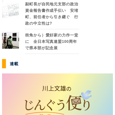
副町長が自民地元支部の政治
資金報告書作成手伝い 安堵
町、前任者から引き継ぐ 行
政の中立性は?
街角から）愛好家の力作一堂
に 全日本写真連盟100周年
で県本部が記念展
連載