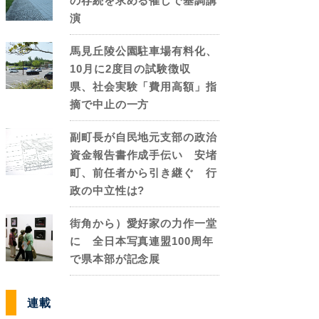
の存続を求める催しで基調講
演
馬見丘陵公園駐車場有料化、
10月に2度目の試験徴収
県、社会実験「費用高額」指
摘で中止の一方
副町長が自民地元支部の政治
資金報告書作成手伝い 安堵
町、前任者から引き継ぐ 行
政の中立性は?
街角から）愛好家の力作一堂
に 全日本写真連盟100周年
で県本部が記念展
連載