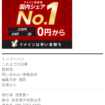
トップページ
これまでの記事
題材別
問い合わせ･情報提供
編集方針･運営
読者から
発行者
浅野善一
拠点
奈良県大和郡山市