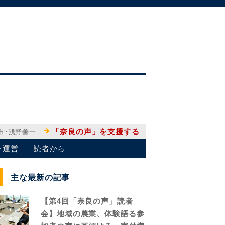
「奈良の声」を支援する
市･浅野善一
･運営
読者から
主な最新の記事
【第4回「奈良の声」読者
会】地域の農業、体験語る参