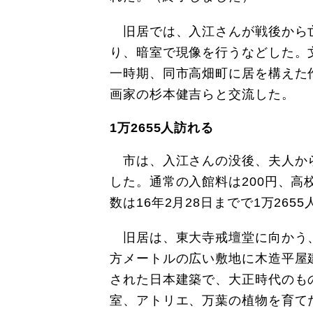
旧居では、入江さんが戦後から
り、暗室で現像を行うなどした。
一時期、同市高畑町に居を構えた
画家の杉本健吉らと交流した。
1万2655人訪れる
市は、入江さんの没後、夫人から自
した。通常の入館料は200円、
数は16年2月28日までで1万265
旧居は、東大寺戒壇堂に向かう、
方メートルの広い敷地に木造平屋
された日本建築で、大正時代のも
室、アトリエ、万葉の植物を育て