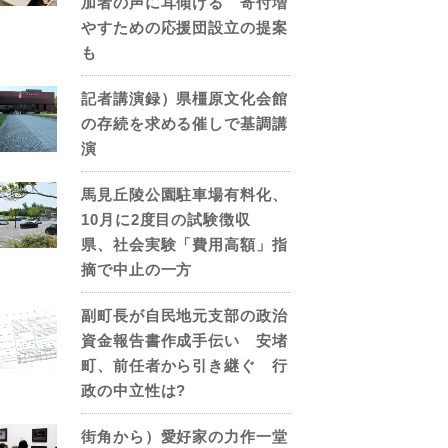
加者の声に耳傾ける 寄付増
やすための応援団設立の提案
も
記者講演録）県橿原文化会館
の存続を求める催しで基調講
演
馬見丘陵公園駐車場有料化、
10月に2度目の試験徴収
県、社会実験「費用高額」指
摘で中止の一方
副町長が自民地元支部の政治
資金報告書作成手伝い 安堵
町、前任者から引き継ぐ 行
政の中立性は?
街角から）愛好家の力作一堂