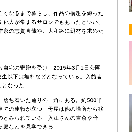
亡くなるまで暮らし、作品の構想を練った
文化人が集まるサロンでもあったといい、
作家の志賀直哉や、大和路に題材を求めた
宅の寄贈を受け、2015年3月1日公開
高校生以下は無料などとなっている。入館者
5人となった。
落ち着いた通りの一角にある。約500平
建ての建物が立つ。母屋は他の場所から移
のとみられている。入江さんの書斎や暗
た庭などを見学できる。