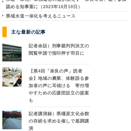
認める知事案に（2023年10月10日）
県域水道一体化を考えるニュース
主な最新の記事
記者余話）刑事裁判判決文の
閲覧申請で指印押す羽目に
【第4回「奈良の声」読者
会】地域の農業、体験語る参
加者の声に耳傾ける 寄付増
やすための応援団設立の提案
も
記者講演録）県橿原文化会館
の存続を求める催しで基調講
演