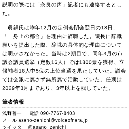
説明の際には「奈良の声」記者にも連絡するとし
た。
眞鍋氏は昨年12月の定例会閉会翌日の18日、
「一身上の都合」を理由に辞職した。議長に辞職
願いを提出した際、辞職の具体的な理由について
は明かさなかった。当時は2期目で、同年3月の市
議会議員選挙（定数16人）では1800票を獲得、立
候補者18人中5位の上位当選を果たしていた。議会
では会派に属さず無所属で活動していた。任期は
2029年3月まであり、3年以上を残していた。
筆者情報
浅野善一
電話 090-7767-8403
メール
asano-zenichi@voiceofnara.jp
ツイッター
@asano_zenichi