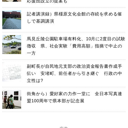
応援団設立の提案も
記者講演録）県橿原文化会館の存続を求める催
しで基調講演
馬見丘陵公園駐車場有料化、10月に2度目の試験
徴収 県、社会実験「費用高額」指摘で中止の
一方
副町長が自民地元支部の政治資金報告書作成手
伝い 安堵町、前任者から引き継ぐ 行政の中
立性は?
街角から）愛好家の力作一堂に 全日本写真連
盟100周年で県本部が記念展