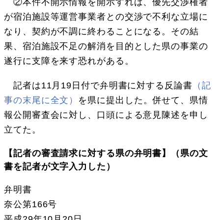
②本件不開示情報を開示すれば、優先交渉権者
が宿泊施設等運営事業者との交渉で不利な立場に
なり、契約が不調に終わることになる。その結
果、宿泊施設不足の解消を目的とした県の事業の
遂行に支障を来す恐れがある。
記者は11月19日付で弁明書に対する反論書
（記
事の末尾に全文）
を県に提出した。併せて、県情
報公開審査会に対し、口頭による意見陳述を申し
立てた。
【記者の審査請求に対する県の弁明書】（県の文
書を記者が文字入力した）
弁明書
奈公第166号
平成29年10月20日