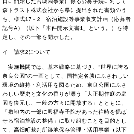
日に開始した吉城園事業に係る公募手続に対して
森トラスト株式会社から県に提出された書類のう
ち、様式17－2 宿泊施設等事業収支計画（応募者
記号A）（以下「本件開示文書1」という。）を特
定し、その一部を開示した。
イ 請求2について
実施機関では、基本戦略に基づき、“世界に誇る
奈良公園”の一画として、国指定名勝にふさわしい
環境の維持・利活用を図るため、奈良公園にふさ
わしい歴史と文化の香りが漂う「大正期作庭の庭
園を復元し、一般の方々に開放する」とともに、
「敷地内の一部に興福寺子院があった往時を偲ば
せる宿泊施設の整備」に取り組むことを目的とし
て、高畑町裁判所跡地保存管理・活用事業（以下