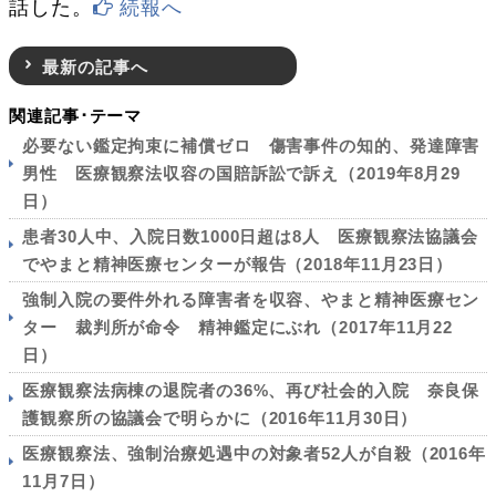
話した。
続報へ
最新の記事へ
関連記事･テーマ
必要ない鑑定拘束に補償ゼロ 傷害事件の知的、発達障害
男性 医療観察法収容の国賠訴訟で訴え（2019年8月29
日）
患者30人中、入院日数1000日超は8人 医療観察法協議会
でやまと精神医療センターが報告（2018年11月23日）
強制入院の要件外れる障害者を収容、やまと精神医療セン
ター 裁判所が命令 精神鑑定にぶれ（2017年11月22
日）
医療観察法病棟の退院者の36%、再び社会的入院 奈良保
護観察所の協議会で明らかに（2016年11月30日）
医療観察法、強制治療処遇中の対象者52人が自殺（2016年
11月7日）