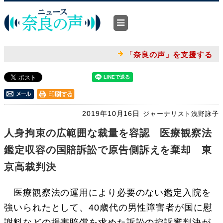
「奈良の声」を支援する
2019年10月16日
ジャーナリスト浅野詠子
人身拘束の広範囲な裁量を容認 医療観察法
鑑定収容の国賠訴訟で原告側訴えを棄却 東
京高裁判決
医療観察法の運用により必要のない鑑定入院を
強いられたとして、40歳代の男性障害者が国に慰
謝料などの損害賠償を求めた訴訟の控訴審判決が