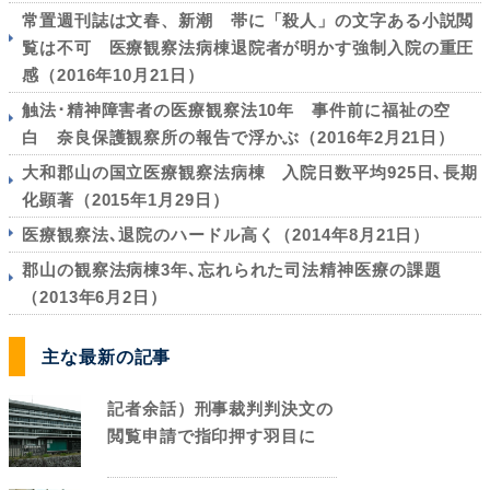
常置週刊誌は文春、新潮 帯に「殺人」の文字ある小説閲
覧は不可 医療観察法病棟退院者が明かす強制入院の重圧
感（2016年10月21日）
触法･精神障害者の医療観察法10年 事件前に福祉の空
白 奈良保護観察所の報告で浮かぶ（2016年2月21日）
大和郡山の国立医療観察法病棟 入院日数平均925日､長期
化顕著（2015年1月29日）
医療観察法､退院のハードル高く（2014年8月21日）
郡山の観察法病棟3年､忘れられた司法精神医療の課題
（2013年6月2日）
主な最新の記事
記者余話）刑事裁判判決文の
閲覧申請で指印押す羽目に