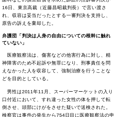
16日、東京高裁（近藤昌昭裁判長）で言い渡さ
れ、収容は妥当だったとする一審判決を支持し、
原告の訴えを棄却した。
弁護団「判決は人身の自由についての根幹に触れ
ていない」
医療観察法は、傷害などの他害行為に対し、精
神障害のため不起訴や無罪になり、刑事責任を問
えなかった人を収容して、強制治療を行うことな
どを目的としている。
男性は2011年11月、スーパーマーケットの入り
口付近において、すれ違った女性の体を押して転
倒させ、頭部にけがをさせた疑いで送検された。
検察官は事件の発生から754日目に医療観察法の申