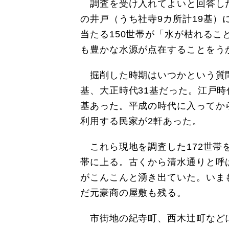
調査を受け入れてよいと回答した1
の井戸（うち社寺9カ所計19基）
当たる150世帯が「水が枯れる
も豊かな水源が点在することをう
掘削した時期はいつかという質問
基、大正時代31基だった。江戸
基あった。平成の時代に入ってか
利用する民家が2軒あった。
これら現地を調査した172世帯
帯に上る。古くから清水通りと呼
がこんこんと湧き出ていた。いま
だ元豪商の屋敷も残る。
市街地の紀寺町、西木辻町などに