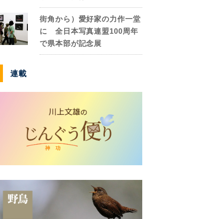
街角から）愛好家の力作一堂
に 全日本写真連盟100周年
で県本部が記念展
連載