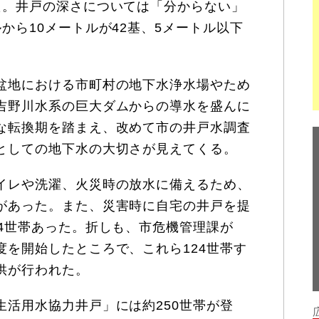
た。井戸の深さについては「分からない」
から10メートルが42基、5メートル以下
盆地における市町村の地下水浄水場やため
吉野川水系の巨大ダムからの導水を盛んに
な転換期を踏まえ、改めて市の井戸水調査
としての地下水の大切さが見えてくる。
イレや洗濯、火災時の放水に備えるため、
があった。また、災害時に自宅の井戸を提
24世帯あった。折しも、市危機管理課が
度を開始したところで、これら124世帯す
供が行われた。
活用水協力井戸」には約250世帯が登