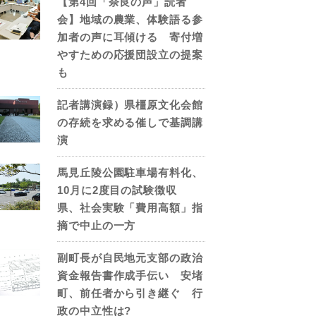
【第4回「奈良の声」読者
会】地域の農業、体験語る参
加者の声に耳傾ける 寄付増
やすための応援団設立の提案
も
記者講演録）県橿原文化会館
の存続を求める催しで基調講
演
馬見丘陵公園駐車場有料化、
10月に2度目の試験徴収
県、社会実験「費用高額」指
摘で中止の一方
副町長が自民地元支部の政治
資金報告書作成手伝い 安堵
町、前任者から引き継ぐ 行
政の中立性は?