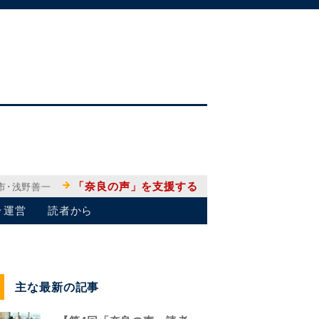
「奈良の声」を支援する
市･浅野善一
･運営
読者から
主な最新の記事