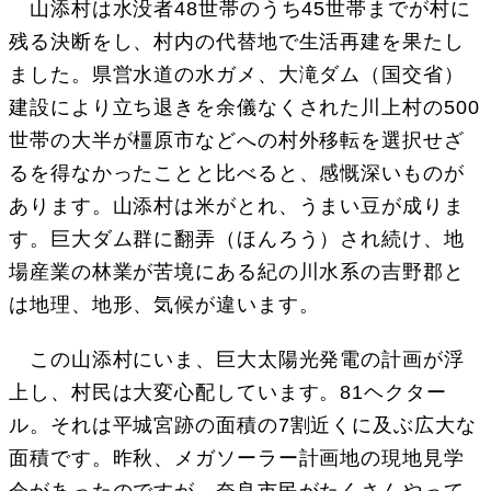
山添村は水没者48世帯のうち45世帯までが村に
残る決断をし、村内の代替地で生活再建を果たし
ました。県営水道の水ガメ、大滝ダム（国交省）
建設により立ち退きを余儀なくされた川上村の500
世帯の大半が橿原市などへの村外移転を選択せざ
るを得なかったことと比べると、感慨深いものが
あります。山添村は米がとれ、うまい豆が成りま
す。巨大ダム群に翻弄（ほんろう）され続け、地
場産業の林業が苦境にある紀の川水系の吉野郡と
は地理、地形、気候が違います。
この山添村にいま、巨大太陽光発電の計画が浮
上し、村民は大変心配しています。81ヘクター
ル。それは平城宮跡の面積の7割近くに及ぶ広大な
面積です。昨秋、メガソーラー計画地の現地見学
会があったのですが、奈良市民がたくさんやって