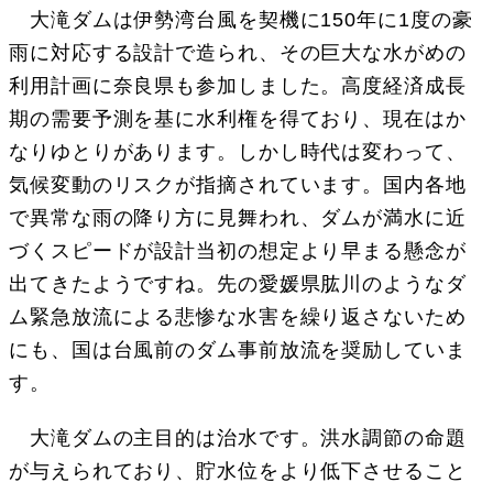
大滝ダムは伊勢湾台風を契機に150年に1度の豪
雨に対応する設計で造られ、その巨大な水がめの
利用計画に奈良県も参加しました。高度経済成長
期の需要予測を基に水利権を得ており、現在はか
なりゆとりがあります。しかし時代は変わって、
気候変動のリスクが指摘されています。国内各地
で異常な雨の降り方に見舞われ、ダムが満水に近
づくスピードが設計当初の想定より早まる懸念が
出てきたようですね。先の愛媛県肱川のようなダ
ム緊急放流による悲惨な水害を繰り返さないため
にも、国は台風前のダム事前放流を奨励していま
す。
大滝ダムの主目的は治水です。洪水調節の命題
が与えられており、貯水位をより低下させること