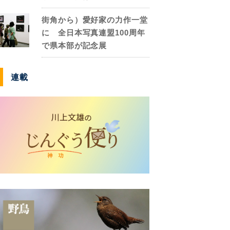
街角から）愛好家の力作一堂
に 全日本写真連盟100周年
で県本部が記念展
連載