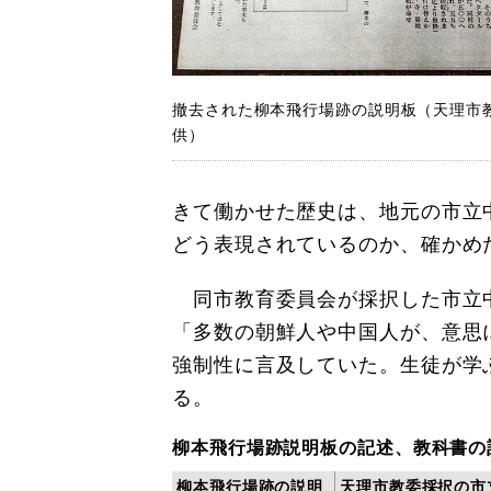
撤去された柳本飛行場跡の説明板（天理市
供）
きて働かせた歴史は、地元の市立
どう表現されているのか、確かめ
同市教育委員会が採択した市立
「多数の朝鮮人や中国人が、意思
強制性に言及していた。生徒が学
る。
柳本飛行場跡説明板の記述、教科書の
柳本飛行場跡の説明
天理市教委採択の市