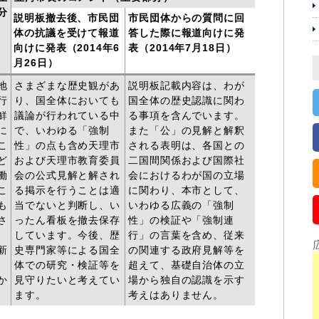
分
説明板撤去後、市民団
市民団体からの質問に回
体の抗議を受けて報道
答した際に報道向けに発
向けに発表（2014年6
表（2014年7月18日）
月26日）
地
さまざまな歴史観があ
説明板記載内容は、わが
行
り、国全体においても
国全体の歴史認識に関わ
鮮
議論が行われている中
る事項を含んでいます。
に
で、いわゆる「強制
また「公」の見解と解釈
こ
性」の点も含め天理市
される表明は、各国との
ど
および天理市教育委員
二国間関係および国際社
働
会の公式見解と解され
会におけるわが国の立場
こ
る掲示を行うことは適
に関わり、本市として、
も
当でないと判断し、い
いわゆる広義の「強制
さ
ったん看板を撤去保存
性」の検証や「強制連
しています。今後、歴
行」の言葉を含め、従来
新
史専門家等による国全
の関連する政府見解等を
体での研究・検証等を
超えて、基礎自治体の立
か
見守りたいと考えてい
場から独自の認識を示す
ます。
考えはありません。