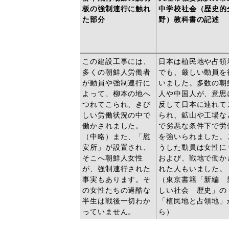
板の強制連行に触れ
中学校社会（歴史的
た部分
野）教科書の記述
この建設工事には、
日本は植民地や占領
多くの朝鮮人労働者
でも、厳しい動員を
が動員や強制連行に
いました。多数の朝
よって、柳本の地へ
人や中国人が、意思
つれてこられ、きび
反して日本に連れて
しい労働状況の中で
られ、鉱山や工場な
働かされました。
で劣悪な条件下で労
（中略）また、「慰
を強いられました。
安所」が設置され、
うした動員は女性に
そこへ朝鮮人女性
および、戦地で働か
が、強制連行された
れた人もいました。
事実もあります。そ
（東京書籍「新編 
の女性たちの過酷な
しい社会 歴史」の
半生は戦後一切わか
「植民地と占領地」
っていません。
ら）