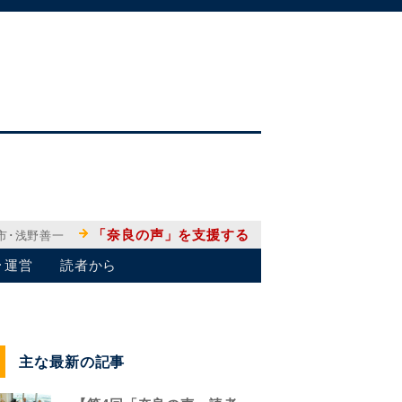
「奈良の声」を支援する
市･浅野善一
･運営
読者から
主な最新の記事