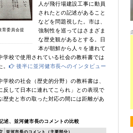
人が飛行場建設工事に動員
されたとの記述があること
などを問題視した。市は、
教育委員会提
強制性を巡ってはさまざま
な歴史観があるとする。日
本が朝鮮から人々を連れて
中学校で使用されている社会の教科書では
た。
後半に並河健市長へのインタビュー
中学校の社会（歴史的分野）の教科書は、
に反して日本に連れてこられ」との表現で
ぶ歴史と市の取った対応の間には距離があ
記述、並河健市長のコメントの比較
立
並河市長のコメント（主要部分）