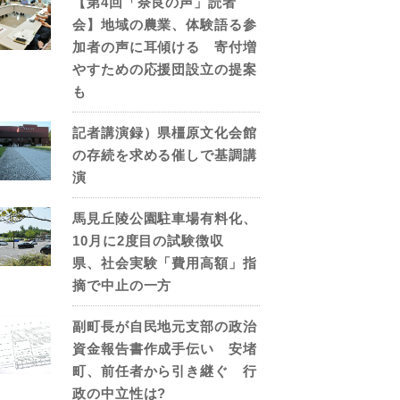
【第4回「奈良の声」読者
会】地域の農業、体験語る参
加者の声に耳傾ける 寄付増
やすための応援団設立の提案
も
記者講演録）県橿原文化会館
の存続を求める催しで基調講
演
馬見丘陵公園駐車場有料化、
10月に2度目の試験徴収
県、社会実験「費用高額」指
摘で中止の一方
副町長が自民地元支部の政治
資金報告書作成手伝い 安堵
町、前任者から引き継ぐ 行
政の中立性は?