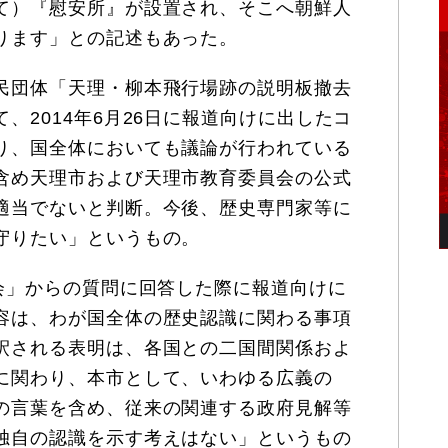
て）『慰安所』が設置され、そこへ朝鮮人
ります」との記述もあった。
民団体「天理・柳本飛行場跡の説明板撤去
、2014年6月26日に報道向けに出したコ
り、国全体においても議論が行われている
含め天理市および天理市教育委員会の公式
適当でないと判断。今後、歴史専門家等に
守りたい」というもの。
会」からの質問に回答した際に報道向けに
容は、わが国全体の歴史認識に関わる事項
釈される表明は、各国との二国間関係およ
に関わり、本市として、いわゆる広義の
の言葉を含め、従来の関連する政府見解等
独自の認識を示す考えはない」というもの