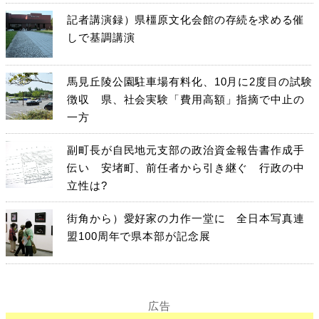
記者講演録）県橿原文化会館の存続を求める催
しで基調講演
馬見丘陵公園駐車場有料化、10月に2度目の試験
徴収 県、社会実験「費用高額」指摘で中止の
一方
副町長が自民地元支部の政治資金報告書作成手
伝い 安堵町、前任者から引き継ぐ 行政の中
立性は?
街角から）愛好家の力作一堂に 全日本写真連
盟100周年で県本部が記念展