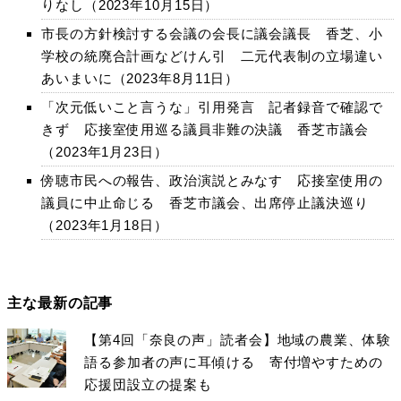
りなし（2023年10月15日）
市長の方針検討する会議の会長に議会議長 香芝、小
学校の統廃合計画などけん引 二元代表制の立場違い
あいまいに（2023年8月11日）
「次元低いこと言うな」引用発言 記者録音で確認で
きず 応接室使用巡る議員非難の決議 香芝市議会
（2023年1月23日）
傍聴市民への報告、政治演説とみなす 応接室使用の
議員に中止命じる 香芝市議会、出席停止議決巡り
（2023年1月18日）
主な最新の記事
【第4回「奈良の声」読者会】地域の農業、体験
語る参加者の声に耳傾ける 寄付増やすための
応援団設立の提案も