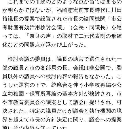
これまでの市政のどのような点が当てはまるの
か明らかではないが、福岡憲宏前市長時代に川田
裕議長の提案で設置された市長の諮問機関「市公
有財産有効活用検討会議」（会長・同議長）を巡
っては、「奈良の声」の取材で二元代表制の形骸
化などの問題点が浮かび上がった。
検討会議の委員は、議長の助言で選任された一
部の議員と市の各部局の長。会議は非公開で、委
員以外の議員への検討内容の報告もなかった。こ
うした運営の下で、統廃合を伴う小学校再編や公
立幼稚園・保育所再編の基本方針が検討され、市
や市教育委員会の議案として議会に提出され、可
決された。特定の議員だけが議会と執行機関の境
界を越えて市長の方針決定に関り、議会への提案
前にその内容を知っていた。