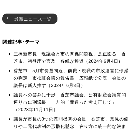
最新ニュース一覧
関連記事･テーマ
三橋新市長 現議会と市の関係問題視、是正図る 香
芝市、初登庁で言及 各紙が報道（2024年6月4日）
香芝市 5月市長選間近、前職・現職の市政運営に停滞
の判定 市検証会議の報告書 広報紙で公表 会長の
議長は新人推す（2024年6月3日）
議員への答弁に干渉 香芝市議会、公有財産会議質問
巡り市に副議長 一方的「間違った考え正して」
（2023年11月11日）
議長が市長の3つの諮問機関の会長 香芝市、意見の偏
りや二元代表制の形骸化懸念 在り方に統一的な決ま