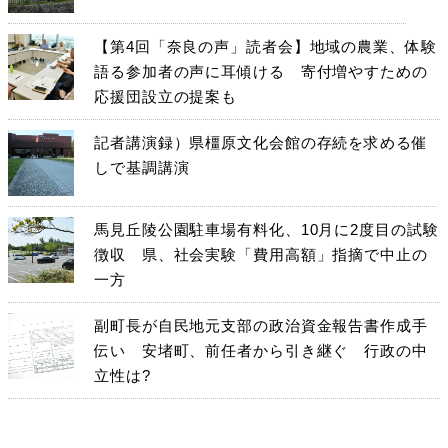
【第4回「奈良の声」読者会】地域の農業、体験
語る参加者の声に耳傾ける 寄付増やすための
応援団設立の提案も
記者講演録）県橿原文化会館の存続を求める催
しで基調講演
馬見丘陵公園駐車場有料化、10月に2度目の試験
徴収 県、社会実験「費用高額」指摘で中止の
一方
副町長が自民地元支部の政治資金報告書作成手
伝い 安堵町、前任者から引き継ぐ 行政の中
立性は?