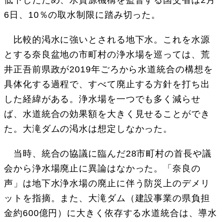
6日、10％の取水制限に踏み切った。
比較的渇水に強いとされる地下水。これを水源
とする奈良盆地の市町村の浄水場を巡っては、荒
井正吾前県政が2019年ごろから水道統合の構想を
具体化する過程で、すべて廃止する方針を打ち出
した経緯がある。浄水場を一つでも多く減らせ
ば、水道統合の効果額を大きく見せることができ
た。大滝ダムの渇水は想定しなかった。
当時、統合の協議に臨んだ28市町村の首長や議
会から浄水場廃止に異論はなかった。「奈良の
声」は地下水浄水場の廃止に伴う防災上のデメリ
ットを指摘。また、大滝ダム（建設事業の県負担
金約600億円）に大きく依存する水道統合は、導水